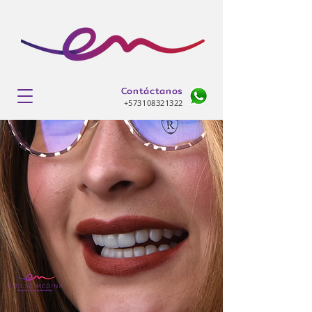
Contáctanos
+573108321322